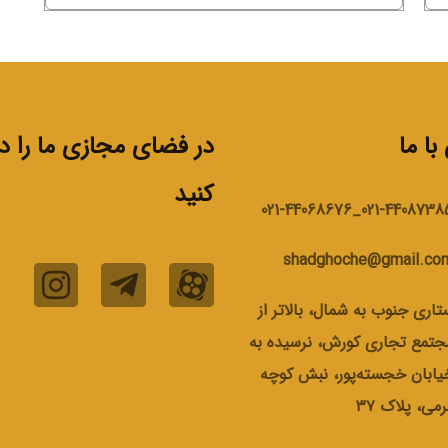
ا ما
در فضای مجازی ما را دن
کنید
021-44087385_021-440686
shadghoche@gmail.co
تاری جنوب به شمال، بالاتر از
جتمع تجاری کورش، نرسیده به
یابان خجسته‌پور، نبش کوچه
رمی، پلاک ۳۷