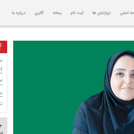
ه اصلی
دپارتمان ها
ثبت نام
رسانه
گالری
درباره ما
نظ
(س
اص
رو
تکن
ج
دو