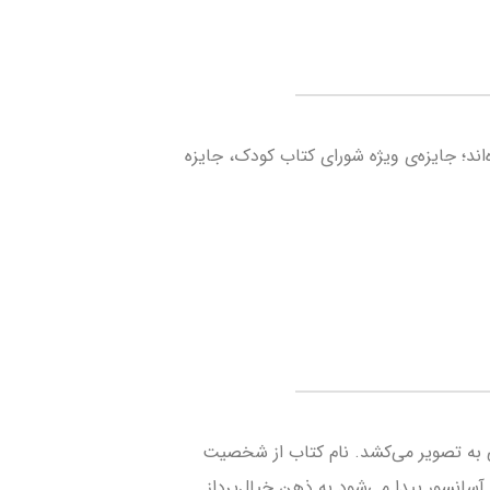
؛ جایزه­‌ی ویژه­‌ شورای کتاب کودک، جایزه­‌
ی به تصویر می­‌کشد. نام کتاب از شخصیت
 آسانسور پیدا می‌­شود به ذهن خیال­‌پرداز