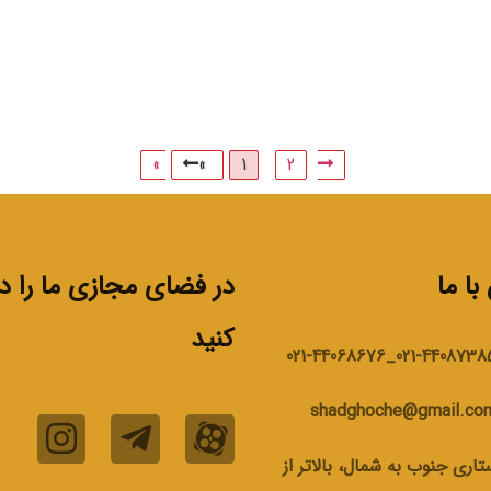
»
«
1
2
ا ما
در فضای مجازی ما را دن
کنید
021-44087385_021-440686
shadghoche@gmail.co
تاری جنوب به شمال، بالاتر از