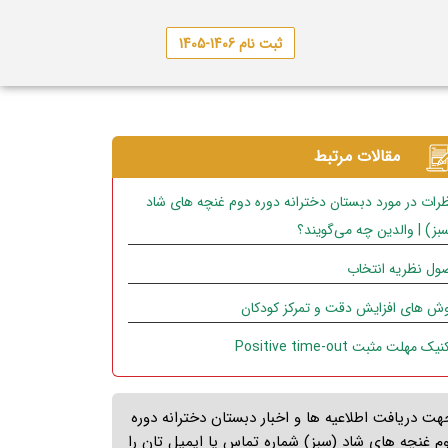
ثبت نام 1406-1405
مقالات مرتبط
رات در مورد دبستان دخترانه دوره دوم غنچه های شاد
بز) | والدین چه می‌گویند؟
ول نظریه انتخاب
ش های افزایش دقت و تمرکز کودکان
یک مهلت مثبت Positive time-out
هت دریافت اطلاعیه ها و اخبار دبستان دخترانه دوره
م غنچه های شاد (سبز) شماره تماس یا ایمیل تان را