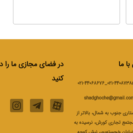
ا ما
در فضای مجازی ما را دن
کنید
021-44087385_021-440686
shadghoche@gmail.co
تاری جنوب به شمال، بالاتر از
جتمع تجاری کورش، نرسیده به
یابان خجسته‌پور، نبش کوچه